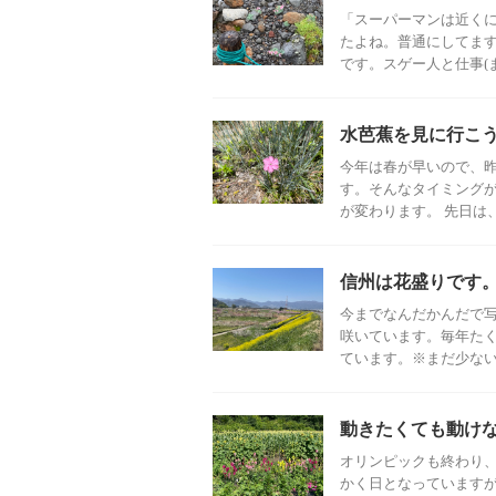
「スーパーマンは近く
たよね。普通にしてま
です。スゲー人と仕事(また
水芭蕉を見に行こ
今年は春が早いので、
す。そんなタイミング
が変わります。 先日は、
信州は花盛りです
今までなんだかんだで
咲いています。毎年た
ています。※まだ少ないの
動きたくても動け
オリンピックも終わり
かく日となっています