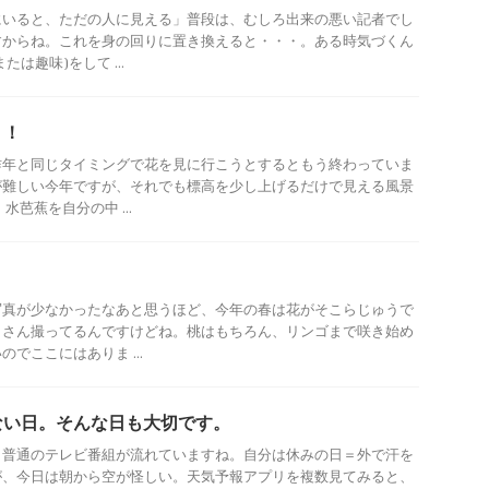
にいると、ただの人に見える」普段は、むしろ出来の悪い記者でし
すからね。これを身の回りに置き換えると・・・。ある時気づくん
は趣味)をして ...
う！
昨年と同じタイミングで花を見に行こうとするともう終わっていま
が難しい今年ですが、それでも標高を少し上げるだけで見える風景
水芭蕉を自分の中 ...
。
写真が少なかったなあと思うほど、今年の春は花がそこらじゅうで
くさん撮ってるんですけどね。桃はもちろん、リンゴまで咲き始め
でここにはありま ...
ない日。そんな日も大切です。
、普通のテレビ番組が流れていますね。自分は休みの日＝外で汗を
が、今日は朝から空が怪しい。天気予報アプリを複数見てみると、