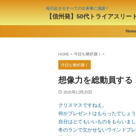
毎日起きるすべての出来事に感謝！
【信州発】50代トライアスリー
Hom
HOME
>
今日も絶好調！
>
今日も絶好調！
想像力を総動員する
2025年12月25日
クリスマスですねえ。
何かプレゼントはもらったでしょう
自分はとてもいいものをもらいまし
冬のランで欠かせないウインドブレ