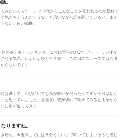
の話。
てみたいんです！」 ２０代からこんなことを言われるのが新鮮で
すぐ飽きちゃうんだろうな」と思いながら話を聞いていると、まん
ない。何が動機 ...
今朝の冷え冷えランキング。１位は菅平の3℃でした。」 ラジオか
じさせる気温。いよいよひとケタ前半。この日のニュースでは若者
らないです」 ...
の時は暑くて、山頂にいても風が爽やかだったんですが今日は朝か
ら、と思っていました。昼過ぎに雲が切れて眺めてみると山頂から
に冬が迫ってきま ...
・なりますね。
開き始め、今週末までには８分くらいまで咲いてしまいそうな感じ