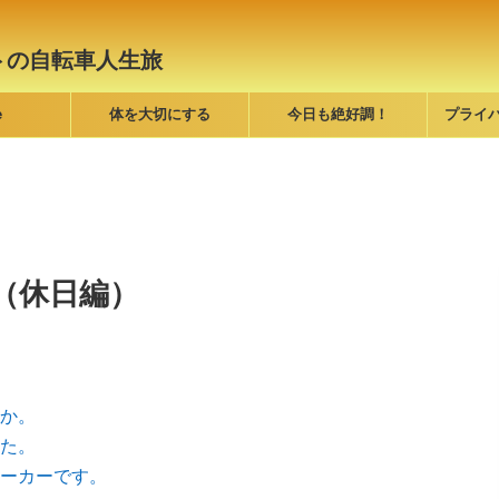
トの自転車人生旅
e
体を大切にする
今日も絶好調！
プライ
（休日編）
か。
た。
ーカーです。