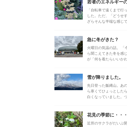
若者のエネルギー
「自転車で遠くまで行っ
した。ただ、「どうせ
ざらそんな半端な感じでも
急に冬がきた？
火曜日の気温の話。 「
ら聞こえてきた冬を感
が「何を着たらいいかわか
雪が降りました。
先日登った飯縄山。あ
ら寒くてひょっとした
白くなっていました。つい
花見の季節に・・
近所のサクラがだいぶ