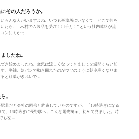
当にその人だろうか。
といろんな人がいますよね。いつも事務所にいなくて、どこで何を
いたら、 ”○○村のＡ製品を受注！〇千万！” という社内連絡が流
ンに向かっ ...
りましたね。
色づき始めましたね。空気は涼しくなってきまして２週間くらい前
ます。半袖、短パンで動き回れたのがウソのように朝夕寒くなりま
と紅葉がきれいで ...
たら。
野駅着だと会社の同僚と約束していたのですが、 「13時過ぎになる
けて、13時過ぎに長野駅へ。こんな電光掲示、初めて見ました。時
左 ...