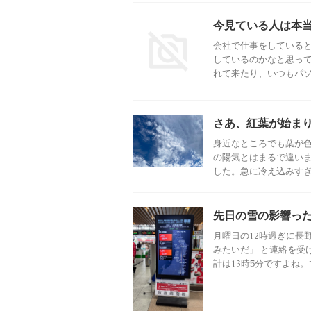
今見ている人は本
会社で仕事をしている
しているのかなと思って
れて来たり、いつもパソコ
さあ、紅葉が始ま
身近なところでも葉が
の陽気とはまるで違い
した。急に冷え込みすぎる
先日の雪の影響っ
月曜日の12時過ぎに長
みたいだ」 と連絡を受
計は13時5分ですよね。でも