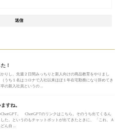
した！
預かりし、先週２日間みっちりと新人向けの商品教育をやりまし
名（うち１名はコロナで入社以来ほぼ１年在宅勤務になり辞めてき
の新入社員というの ...
いますね。
hatGPT。 ChatGPTのリンクはこちら。そのうち出てくるん
した。というのもチャットボットが出てきたときに、 「これ、Ａ
自 ...