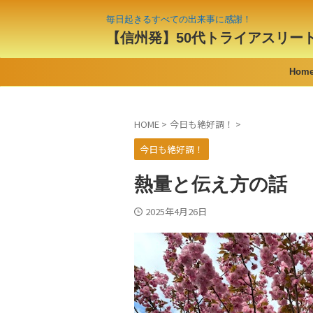
毎日起きるすべての出来事に感謝！
【信州発】50代トライアスリー
Hom
HOME
>
今日も絶好調！
>
今日も絶好調！
熱量と伝え方の話
2025年4月26日