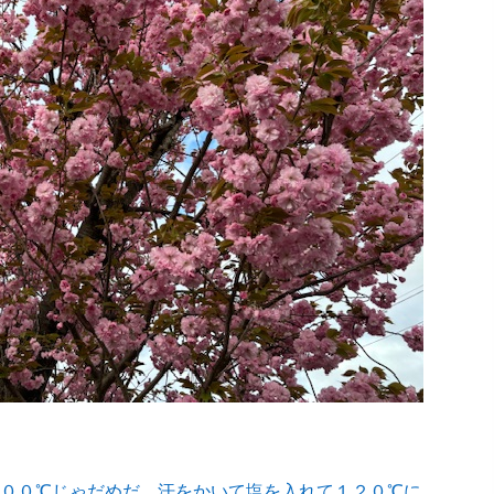
００℃じゃだめだ。汗をかいて塩を入れて１２０℃に