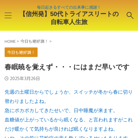
毎日起きるすべての出来事に感謝！
【信州発】50代トライアスリートの
自転車人生旅
HOME
>
今日も絶好調！
>
今日も絶好調！
春眠暁を覚えず・・・にはまだ早いです
2025年3月26日
先週の土曜日からでしょうか、スイッチが冬から春に切り
替わりましたよね。
急にポカポカしてきたせいで、日中睡魔が来ます。
血糖値が上がっているから眠くなる、と言われますがこれ
だけ暖かくて気持ちが良ければ眠くなりますよね。