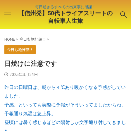
毎日起きるすべての出来事に感謝！
【信州発】50代トライアスリートの
自転車人生旅
HOME
>
今日も絶好調！
>
今日も絶好調！
日焼けに注意です
2025年3月24日
昨日の日曜日は、朝から４℃あり暖かくなる予感がしてい
ました。
予感、といっても実際に予報がそういってましたからね。
予報通り気温は急上昇。
昼頃には暑く感じるほどの陽射しが文字通り射してきまし