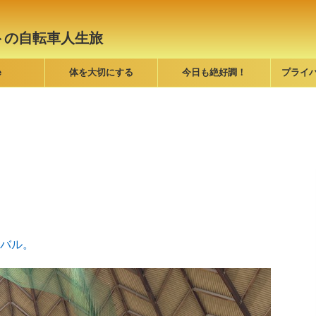
トの自転車人生旅
e
体を大切にする
今日も絶好調！
プライ
バル。