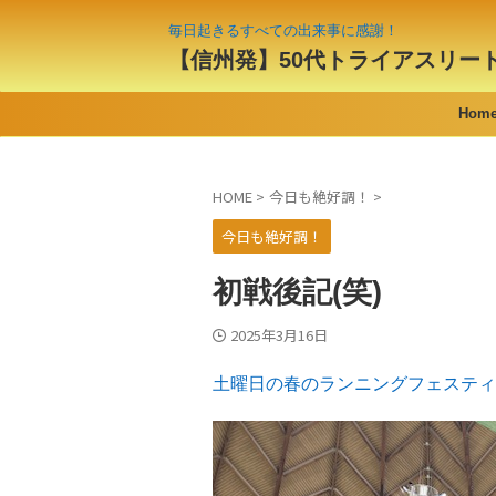
毎日起きるすべての出来事に感謝！
【信州発】50代トライアスリー
Hom
HOME
>
今日も絶好調！
>
今日も絶好調！
初戦後記(笑)
2025年3月16日
土曜日の春のランニングフェスティ