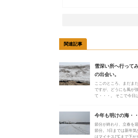
関連記事
雪深い所へ行って
の出会い。
ここのところ、まだま
ですが、どうにも風が
て・・・。 そこで今日は
今年も明けの海・
節分が終わり、立春を
節分。3日までは新年気
はマイナス7℃まで下がり