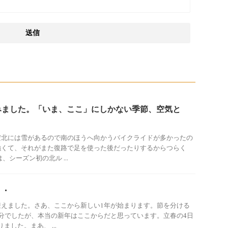
みました。「いま、ここ」にしかない季節、空気と
だ北には雪があるので南のほうへ向かうバイクライドが多かったの
強くて、それがまた復路で足を使った後だったりするからつらく
、シーズン初の北ル ...
・・
迎えました。さあ、ここから新しい1年が始まります。節を分ける
分でしたが、本当の新年はここからだと思っています。立春の4日
ました。まあ、 ...