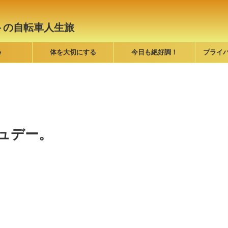
トの自転車人生旅
e
体を大切にする
今日も絶好調！
プライ
ュデー。