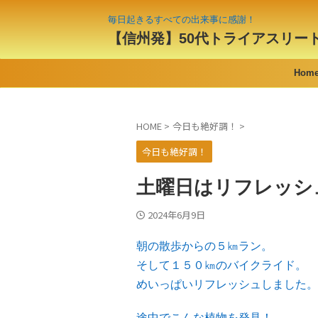
毎日起きるすべての出来事に感謝！
【信州発】50代トライアスリー
Hom
HOME
>
今日も絶好調！
>
今日も絶好調！
土曜日はリフレッシ
2024年6月9日
朝の散歩からの５㎞ラン。
そして１５０㎞のバイクライド。
めいっぱいリフレッシュしました。
途中でこんな植物を発見！