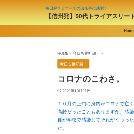
毎日起きるすべての出来事に感謝！
【信州発】50代トライアスリー
Hom
HOME
>
今日も絶好調！
>
今日も絶好調！
コロナのこわさ。
2023年10月31日
１０月の上旬に身内がコロナで亡く
高齢だったこともありますが、感染
孫が学校で感染してそれがうつった
た。