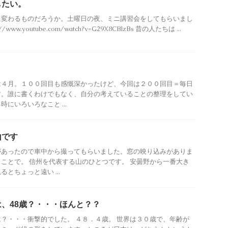
したい。
に変わるものだろうか。土曜日の夜、ミニ講習会をしてもらいまし
www.youtube.com/watch?v=G29X8CBlzBs 昔の人たちは ...
は４月。１００回目も感慨深かったけど、今回は２００回目＝毎日
す。誰に書くわけでもなく、自分の考えていることの整理をしてい
にいろいろなこと ...
山です
があったので車中から撮ってもらいました。窓の映り込みがありま
ことで。 信州を代表する山のひとつです。 安曇野から一番大き
とちょっと遠い ...
、48歳？・・・ほんと？？
？・・・衝撃的でした。 ４８．４歳。 世界は３０歳で、年齢が