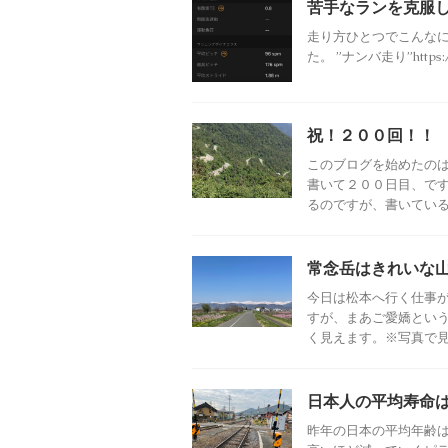
苦手なランを克服
走り方ひとつでこんな
た。 ”ナンバ走り”https://
祝！２００回！！
このブログを始めたの
書いて２００日目、で
るのですが、書いている時
常念岳はきれいな
今日は松本へ行く仕事
すが、まあご愛嬌という
く見えます。※写真で見る
日本人の平均寿命は
昨年の日本の平均年齢は