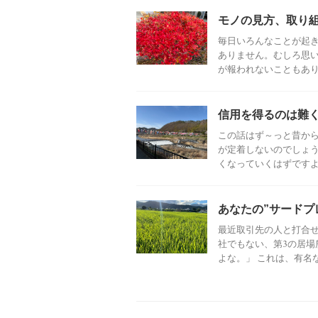
モノの見方、取り
毎日いろんなことが起
ありません。むしろ思
が報われないこともありま
信用を得るのは難
この話はず～っと昔か
が定着しないのでしょ
くなっていくはずですよね
あなたの”サードプ
最近取引先の人と打合せ
社でもない、第3の居場
よな。」 これは、有名な話