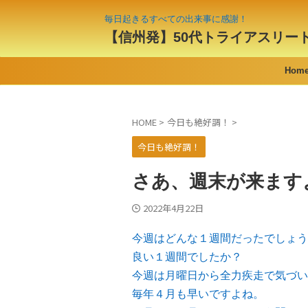
毎日起きるすべての出来事に感謝！
【信州発】50代トライアスリー
Hom
HOME
>
今日も絶好調！
>
今日も絶好調！
さあ、週末が来ます
2022年4月22日
今週はどんな１週間だったでしょう
良い１週間でしたか？
今週は月曜日から全力疾走で気づい
毎年４月も早いですよね。