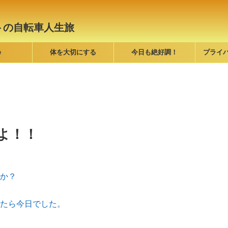
トの自転車人生旅
e
体を大切にする
今日も絶好調！
プライ
よ！！
か？
たら今日でした。