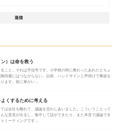
イン）は命を救う
けること。それは手信号です。小学校の時に教わったあれだとちょ
危険回避にはつながらない。以前、ハンドサインと声掛けで事故を
ます。前に車がい ...
をよくするために考える
けては会社を離れて、議論を交わしあいました。こういうことって
ろんな意見が出るし、集中して話ができたり、また本音で議論でき
ミーティングです ...