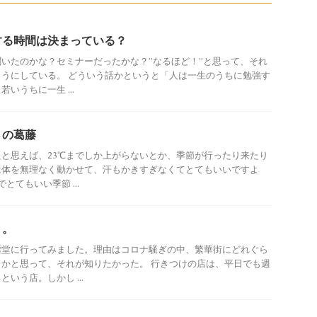
する時間は決まっている？
いたのかな？セミナーだったかな？”なるほど！”と思って、それ
うにしている。 どういう話かというと「人は一生のうちに勉強す
いうちに一生 ...
さの葛藤
たと思えば、23℃までしか上がらないとか、季節が行ったり来たり
は体を無理なく動かせて、汗もかきすぎなくてとてもいいですよ
とてもいい季節 ...
・。
権堂に行ってみました。理由はコロナ騒ぎの中、繁華街にどれぐら
かと思って、それが知りたかった。 行きつけの店は、平日でも週
いう店。しかし ...