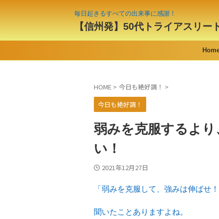
毎日起きるすべての出来事に感謝！
【信州発】50代トライアスリー
Hom
HOME
>
今日も絶好調！
>
今日も絶好調！
弱みを克服するより
い！
2021年12月27日
「弱みを克服して、強みは伸ばせ！
聞いたことありますよね。