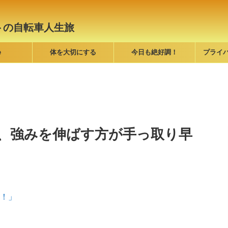
トの自転車人生旅
e
体を大切にする
今日も絶好調！
プライ
、強みを伸ばす方が手っ取り早
！」