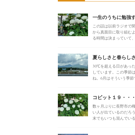
一生のうちに勉強
この話は以前ラジオで聞
から真面目に取り組むよ
る時間は決まっていて、若
夏らしさと春らし
30℃を超える日があっ
しています。この季節
ね。6月はそういう季節で
コビット１９・・
数ヶ月ぶりに長野市の
い人が出ているのだろう
末でもいつも混んでいると