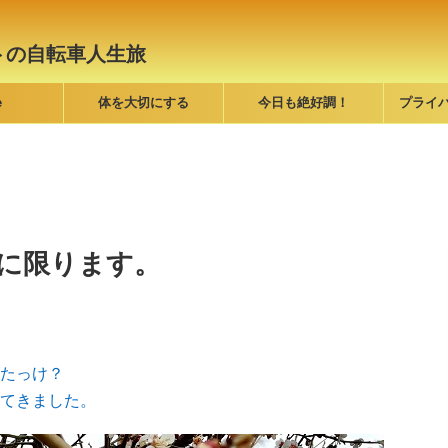
トの自転車人生旅
e
体を大切にする
今日も絶好調！
プライ
に限ります。
たっけ？
てきました。