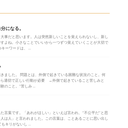
自分になる。
も大事だと思います。人は突然新しいことを覚えられないし、新し
ですよね。小さなことでいいから一つずつ覚えていくことが大切で
ーワードは、 ...
い
きました。 問題とは、外側で起きている困難な状況のこと。何
なら適切で正しい行動が必要 →外側で起きていること苦しみと
のこと。”苦しみ ...
た言葉です。「あれがほしい」といえば言われ、”不公平だ”と思
「人は人」と言われました。この言葉は、ことあるごとに思い出し
キリがないし ...