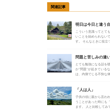
関連記事
明日は今日と違う
こういう意識ってとて
いことを始められない
す。 そんなときに役立つキ
問題と苦しみの違
とても勉強になる話を聴
か”問題”が起きている
は、内側でじる不快な体験
「人は人」
子供の頃に親から言われ
うことがあった時にも
ます。 人と比較してみても