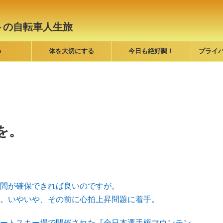
トの自転車人生旅
e
体を大切にする
今日も絶好調！
プライ
を。
間が確保できれば良いのですが。
。いやいや、その前に心拍上昇問題に着手。
ートスキー場で開催された『全日本選手権マウンテン