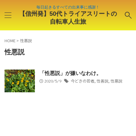
毎日起きるすべての出来事に感謝！
【信州発】50代トライアスリートの
自転車人生旅
HOME
>
性悪説
性悪説
「性悪説」が嫌いなわけ。
今どきの若者
,
性善説
,
性悪説
2020/5/9